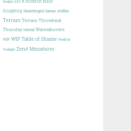
scratch built
Sci-fi
Sculpts
Sculpting
Steamforged Games
stuffies
Terrain
Terrain
Throwback
Thursday
Warmahordes
tutorial
WIP Table of Shame
WIP
World of
Zenit Miniatures
Twilight