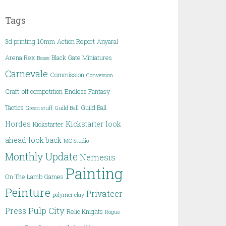
Tags
3d printing
10mm
Action Report
Anyaral
Arena Rex
Black Gate Miniatures
Bases
Carnevale
Commission
Conversion
Craft-off competition
Endless Fantasy
Tactics
Guild Ball
Green stuff
Guild Ball
Hordes
Kickstarter
look
Kickstarter
ahead
look back
MC Studio
Monthly Update
Nemesis
Painting
On The Lamb Games
Peinture
Privateer
polymer clay
Pulp City
Press
Relic Knights
Rogue