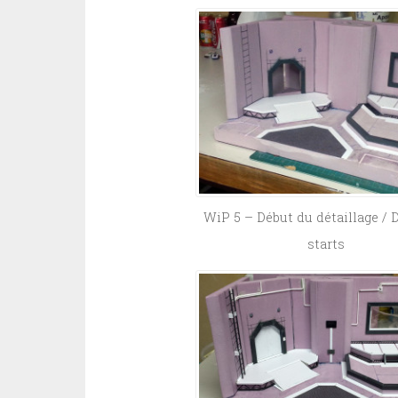
WiP 5 – Début du détaillage / 
starts