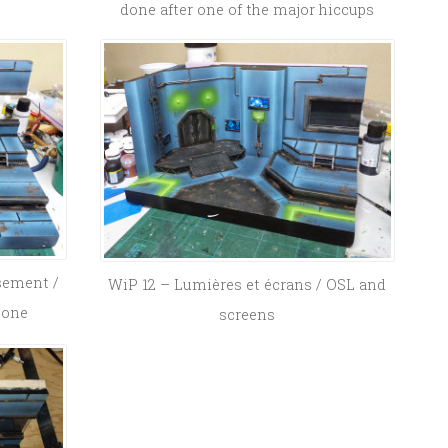
done after one of the major hiccups
ssement /
WiP 12 – Lumières et écrans / OSL and
done
screens