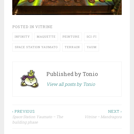
POSTED IN
VITRINE
INFINITY
MAQUETTE
PEINTURE
SCI-FI
SPACE STATION YAUMATO
TERRAIN
YAUM
Published by
Tonio
View all posts by Tonio
‹ PREVIOUS
NEXT ›
Space Station Yaumato – The
Vitrine – Mandragora
Post navigation
building phase