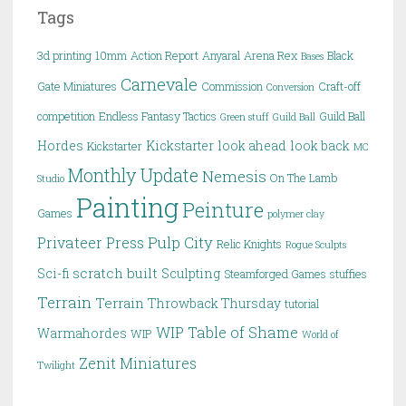
Tags
3d printing
10mm
Action Report
Anyaral
Arena Rex
Black
Bases
Carnevale
Gate Miniatures
Commission
Craft-off
Conversion
competition
Endless Fantasy Tactics
Guild Ball
Green stuff
Guild Ball
Hordes
Kickstarter
look ahead
look back
Kickstarter
MC
Monthly Update
Nemesis
On The Lamb
Studio
Painting
Peinture
Games
polymer clay
Pulp City
Privateer Press
Relic Knights
Rogue Sculpts
scratch built
Sci-fi
Sculpting
Steamforged Games
stuffies
Terrain
Terrain
Throwback Thursday
tutorial
WIP Table of Shame
Warmahordes
WIP
World of
Zenit Miniatures
Twilight