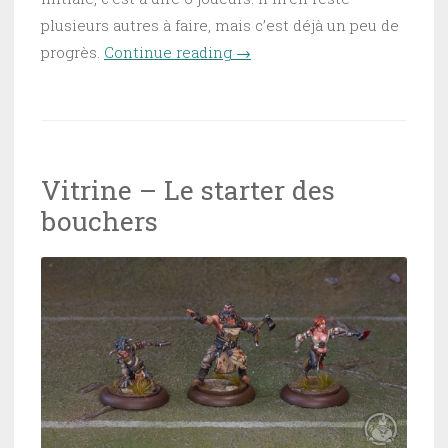
plusieurs autres à faire, mais c’est déjà un peu de
progrès.
Continue reading
“Vitrine – Les
→
bouchers, la suite”
Vitrine – Le starter des
bouchers