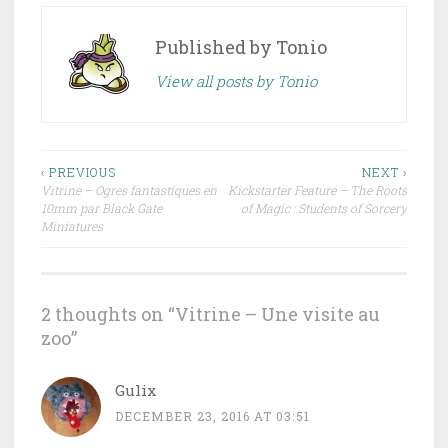
Published by
Tonio
View all posts by Tonio
‹ PREVIOUS
NEXT ›
Vitrine – Ogres fantastiques en
Kickstarter Feature – The Roots
Post navigation
10mm par Black Gate
of Magic : Students of Sorcery
Miniatures
2 thoughts on “
Vitrine – Une visite au
zoo
”
Gulix
DECEMBER 23, 2016 AT 03:51