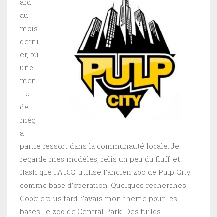
ard
au
mois
derni
er, où
une
men
tion
de
még
a
partie ressort dans la communauté locale. Je
regarde mes modèles, relis un peu du fluff, et
flash que l’A.R.C. utilise l’ancien zoo de Pulp City
comme base d’opération. Quelques recherches
Google plus tard, j’avais mon thème pour les
bases: le zoo de Central Park. Des tuiles