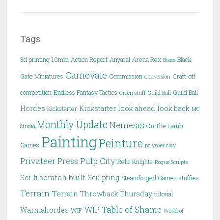
Tags
3d printing
10mm
Action Report
Anyaral
Arena Rex
Black
Bases
Carnevale
Gate Miniatures
Commission
Craft-off
Conversion
competition
Endless Fantasy Tactics
Guild Ball
Green stuff
Guild Ball
Hordes
Kickstarter
look ahead
look back
Kickstarter
MC
Monthly Update
Nemesis
On The Lamb
Studio
Painting
Peinture
Games
polymer clay
Pulp City
Privateer Press
Relic Knights
Rogue Sculpts
scratch built
Sci-fi
Sculpting
Steamforged Games
stuffies
Terrain
Terrain
Throwback Thursday
tutorial
WIP Table of Shame
Warmahordes
WIP
World of