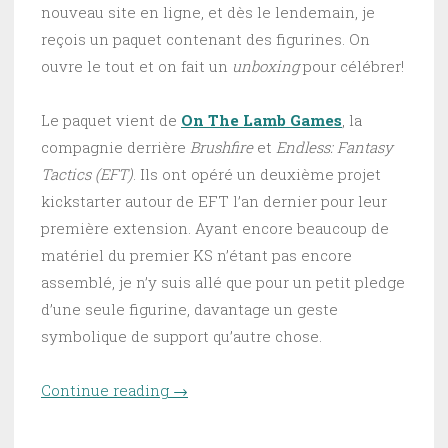
nouveau site en ligne, et dès le lendemain, je
reçois un paquet contenant des figurines. On
ouvre le tout et on fait un
unboxing
pour célébrer!
Le paquet vient de
On The Lamb Games
, la
compagnie derrière
Brushfire
et
Endless: Fantasy
Tactics (EFT)
. Ils ont opéré un deuxième projet
kickstarter autour de EFT l’an dernier pour leur
première extension. Ayant encore beaucoup de
matériel du premier KS n’étant pas encore
assemblé, je n’y suis allé que pour un petit pledge
d’une seule figurine, davantage un geste
symbolique de support qu’autre chose.
Continue reading
“Ouvre-canne – 2e Kickstarter
→
d’Endless: Fantasy Tactics”