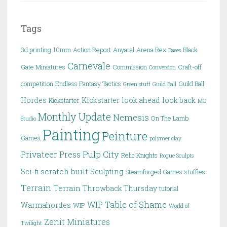
Tags
3d printing
10mm
Action Report
Anyaral
Arena Rex
Black
Bases
Carnevale
Gate Miniatures
Commission
Craft-off
Conversion
competition
Endless Fantasy Tactics
Guild Ball
Green stuff
Guild Ball
Hordes
Kickstarter
look ahead
look back
Kickstarter
MC
Monthly Update
Nemesis
On The Lamb
Studio
Painting
Peinture
Games
polymer clay
Pulp City
Privateer Press
Relic Knights
Rogue Sculpts
scratch built
Sci-fi
Sculpting
Steamforged Games
stuffies
Terrain
Terrain
Throwback Thursday
tutorial
WIP Table of Shame
Warmahordes
WIP
World of
Zenit Miniatures
Twilight